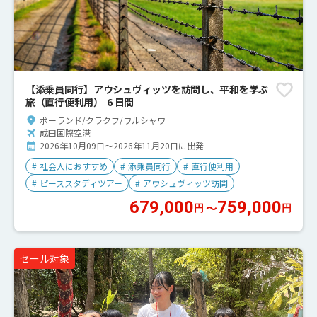
【添乗員同行】アウシュヴィッツを訪問し、平和を学ぶ
旅（直行便利用） 6 日間
ポーランド/クラクフ/ワルシャワ
成田国際空港
2026年10月09日～2026年11月20日に出発
#
社会人におすすめ
#
添乗員同行
#
直行便利用
#
ピーススタディツアー
#
アウシュヴィッツ訪問
679,000
759,000
〜
円
円
セール対象