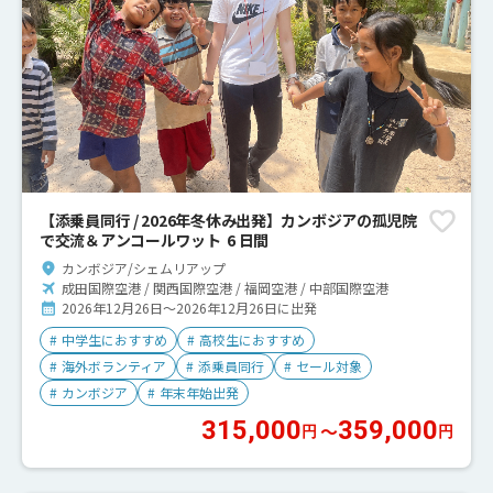
【添乗員同行 / 2026年冬休み出発】カンボジアの孤児院
で交流＆アンコールワット 6 日間
カンボジア/シェムリアップ
成田国際空港 / 関西国際空港 / 福岡空港 / 中部国際空港
2026年12月26日～2026年12月26日に出発
#
中学生におすすめ
#
高校生におすすめ
#
海外ボランティア
#
添乗員同行
#
セール対象
#
カンボジア
#
年末年始出発
315,000
359,000
〜
円
円