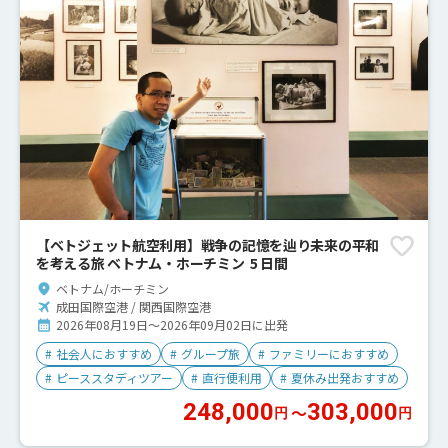
【ベトジェット航空利用】戦争の記憶を辿り未来の平和
を考える旅 ベトナム・ホーチミン 5 日間
ベトナム/ホーチミン
成田国際空港 / 関西国際空港
2026年08月19日～2026年09月02日に出発
#
社会人におすすめ
#
グループ旅
#
ファミリーにおすすめ
#
ピーススタディツアー
#
直行便利用
#
夏休み出発おすすめ
248,000
303,000
〜
円
円