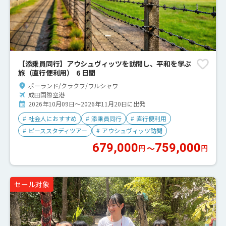
【添乗員同行】アウシュヴィッツを訪問し、平和を学ぶ
旅（直行便利用） 6 日間
ポーランド/クラクフ/ワルシャワ
成田国際空港
2026年10月09日～2026年11月20日に出発
#
社会人におすすめ
#
添乗員同行
#
直行便利用
#
ピーススタディツアー
#
アウシュヴィッツ訪問
679,000
759,000
〜
円
円
セール対象