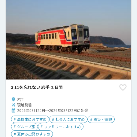
3.11を忘れない 岩手 2 日間
岩手
現地発着
2026年08月22日～2026年08月22日に出発
#
高校生におすすめ
#
社会人におすすめ
#
震災・復興
#
グループ旅
#
ファミリーにおすすめ
#
夏休み出発おすすめ