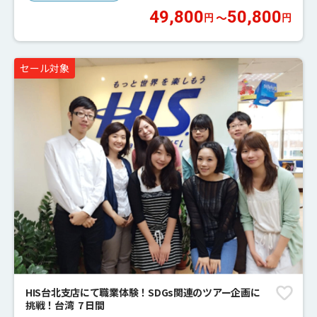
49,800
50,800
〜
円
円
セール対象
HIS台北支店にて職業体験！SDGs関連のツアー企画に
挑戦！台湾 7 日間