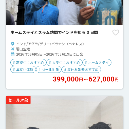
ホームステイとスラム訪問でインドを知る 8 日間
インド/アグラ/デリー/バラナシ（ベナレス）
羽田空港
2026年09月05日～2026年09月19日に出発
#
高校生におすすめ
#
大学生におすすめ
#
ホームステイ
#
異文化体験
#
セール対象
#
夏休み出発おすすめ
399,000
627,000
〜
円
円
セール対象