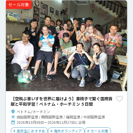
セール対象
【空飛ぶ車いすを世界に届けよう】車椅子で繋ぐ国際貢
献と平和学習！ベトナム・ホーチミン 5 日間
ベトナム/ホーチミン
成田国際空港 / 関西国際空港 / 福岡空港 / 中部国際空港
2026年10月08日～2026年12月27日に出発
#
高校生におすすめ
#
海外ボランティア
#
セール対象