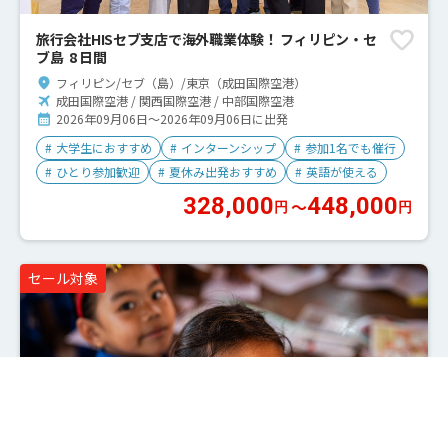
旅行会社HISセブ支店で海外職業体験！ フィリピン・セ
ブ島 8 日間
フィリピン/セブ（島）/東京（成田国際空港）
成田国際空港 / 関西国際空港 / 中部国際空港
2026年09月06日～2026年09月06日に出発
#
大学生におすすめ
#
インターンシップ
#
参加1名でも催行
#
ひとり参加歓迎
#
夏休み出発おすすめ
#
英語が使える
328,000
448,000
〜
円
円
セール対象