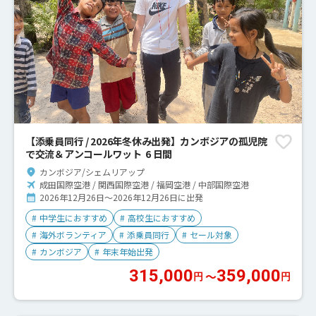
【添乗員同行 / 2026年冬休み出発】カンボジアの孤児院
で交流＆アンコールワット 6 日間
カンボジア/シェムリアップ
成田国際空港 / 関西国際空港 / 福岡空港 / 中部国際空港
2026年12月26日～2026年12月26日に出発
#
中学生におすすめ
#
高校生におすすめ
#
海外ボランティア
#
添乗員同行
#
セール対象
#
カンボジア
#
年末年始出発
315,000
359,000
〜
円
円