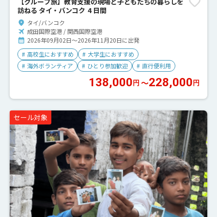
【グループ旅】教育支援の現場と子どもたちの暮らしを
訪ねる タイ・バンコク 4 日間
タイ/バンコク
成田国際空港 / 関西国際空港
2026年09月02日～2026年11月20日に出発
#
高校生におすすめ
#
大学生におすすめ
#
海外ボランティア
#
ひとり参加歓迎
#
直行便利用
138,000
228,000
〜
円
円
セール対象