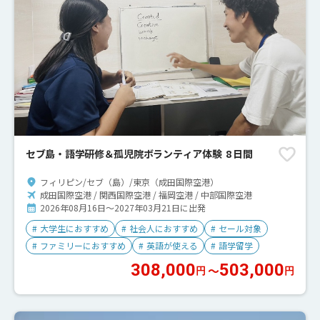
セブ島・語学研修＆孤児院ボランティア体験 8 日間
フィリピン/セブ（島）/東京（成田国際空港）
成田国際空港 / 関西国際空港 / 福岡空港 / 中部国際空港
2026年08月16日～2027年03月21日に出発
#
大学生におすすめ
#
社会人におすすめ
#
セール対象
#
ファミリーにおすすめ
#
英語が使える
#
語学留学
308,000
503,000
〜
円
円