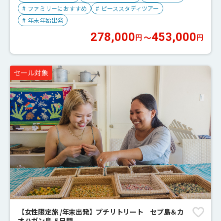
#
ファミリーにおすすめ
#
ピーススタディツアー
#
年末年始出発
278,000
453,000
〜
円
円
セール対象
【女性限定旅 /年末出発】プチリトリート セブ島＆カ
オハガン島 5 日間