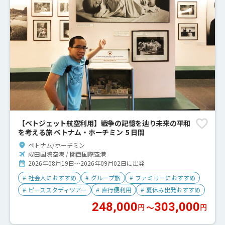
【ベトジェット航空利用】戦争の記憶を辿り未来の平和
を考える旅 ベトナム・ホーチミン 5 日間
ベトナム/ホーチミン
成田国際空港 / 関西国際空港
2026年08月19日～2026年09月02日に出発
#
社会人におすすめ
#
グループ旅
#
ファミリーにおすすめ
#
ピーススタディツアー
#
直行便利用
#
夏休み出発おすすめ
248,000
303,000
〜
円
円