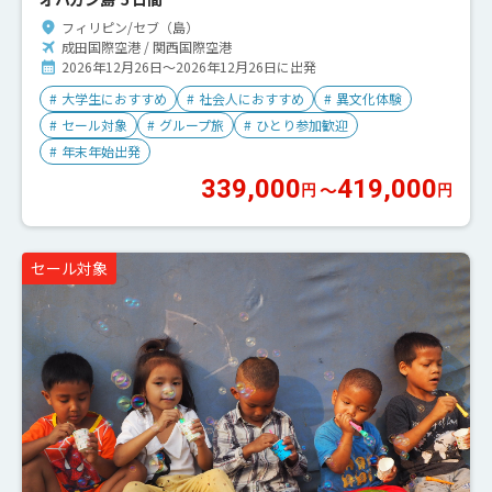
フィリピン/セブ（島）
成田国際空港 / 関西国際空港
2026年12月26日～2026年12月26日に出発
#
大学生におすすめ
#
社会人におすすめ
#
異文化体験
#
セール対象
#
グループ旅
#
ひとり参加歓迎
#
年末年始出発
339,000
419,000
〜
円
円
セール対象