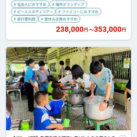
#
社会人におすすめ
#
海外ボランティア
#
ピーススタディツアー
#
ファミリーにおすすめ
#
直行便利用
#
夏休み出発おすすめ
238,000
353,000
〜
円
円