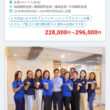
台湾/タイペイ(台北)
成田国際空港 / 関西国際空港 / 福岡空港 / 中部国際空港
2026年09月06日～2026年09月06日に出発
#
大学生におすすめ
#
インターンシップ
#
セール対象
#
グループ旅
#
直行便利用
#
夏休み出発おすすめ
228,000
296,000
〜
円
円