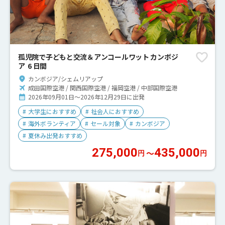
孤児院で子どもと交流＆アンコールワット カンボジ
ア 6 日間
カンボジア/シェムリアップ
成田国際空港 / 関西国際空港 / 福岡空港 / 中部国際空港
2026年09月01日～2026年12月29日に出発
#
大学生におすすめ
#
社会人におすすめ
#
海外ボランティア
#
セール対象
#
カンボジア
#
夏休み出発おすすめ
275,000
435,000
〜
円
円