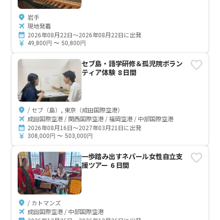
岩手
現地発着
2026年08月22日～2026年08月22日に出発
49,800
円
〜
50,800
円
セブ島・語学研修＆孤児院ボラン
ティア体験 8 日間
/ セブ（島）, 東京（成田国際空港）
成田国際空港 / 関西国際空港 / 福岡空港 / 中部国際空港
2026年08月16日～2027年03月21日に出発
308,000
円
〜
503,000
円
一歩踏み出すネパール女性自立支
援ツアー 6 日間
/ カトマンズ
成田国際空港 / 中部国際空港