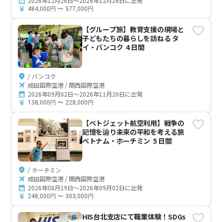
2026年12月26日～2026年12月26日に出発
484,000
円
〜
577,000
円
【グループ旅】教育支援の現場と
子どもたちの暮らしを訪ねる タ
イ・バンコク 4 日間
/ バンコク
成田国際空港 / 関西国際空港
2026年09月02日～2026年11月20日に出発
138,000
円
〜
228,000
円
【ベトジェット航空利用】戦争の
記憶を辿り未来の平和を考える旅
ベトナム・ホーチミン 5 日間
/ ホーチミン
成田国際空港 / 関西国際空港
2026年08月19日～2026年09月02日に出発
248,000
円
〜
303,000
円
HIS台北支店にて職業体験！SDGs