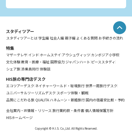
スタディツアー
スタディツアーとは
学生編
社会人編
親子編
よくある質問
お手続きの流れ
特集
マザーテレサ
インド
ホームステイ
アウシュヴィッツ
カンボジア小学校
文化体験
教育・医療・福祉
国際協力
ジャパンハート
ピーススタディ
シェア旅
添乗員同行
体験談
HIS旅の専門店デスク
エコツアーデスク
ネイチャーワールド・秘境旅行
世界一周旅行デスク
ユニバーサルツーリズムデスク
スポーツ体験・観戦
品質にこだわる旅 QUALITA
ハネムーン・新婚旅行
国内の宿最安比較・予約
会社案内・IR情報・リリース
旅行業約款・条件書
個人情報保護方針
HISホームページ
Copyright © H.I.S. Co.,Ltd. All Rights Reserved.