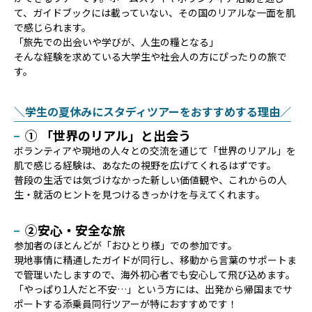
て、ガイドブックには載っていない、その国のリアルな一面を肌
で感じられます。
「旅先での出会いや学びが、人生の糧となる」
そんな経験を求めている大学生や社会人の方にぴったりの旅で
す。
＼学生の夏休みにスタディツアーをおすすめする理由／
① 「世界のリアル」と出会う
ボランティアや現地の人々との交流を通じて「世界のリアル」を
肌で感じる経験は、あなたの視野を広げてくれるはずです。
普段の生活では気づけなかった新しい価値観や、これからの人
生・就活のヒントを見つけるきっかけを与えてくれます。
②安心・安全な旅
参加者のほとんどが「おひとり様」での参加です。
現地事情に精通したガイドが同行し、移動から言葉のサポートま
で管理いたしますので、海外初心者でも安心して飛び込めます。
「やっぱり1人だと不安…」という方には、出発から帰国までサ
ポートする添乗員同行ツアーが特におすすめです！