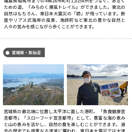
福島県相馬市までの4県28市町村1,025kmをつなぐ、あるく
ための道、『みちのく潮風トレイル』ができました。東北の
自然はもちろん、東日本大震災の「跡」が残っています。断
崖やリアス式海岸の風景、漁師町など東北の豊かな自然と
人々の営みを感じながら歩くことができます。
宮城県・気仙沼
宮城県の最北端に位置し太平洋に面した港町。 「魚食健康宣
言都市」「スローフード宣言都市」として、豊富な海の恵み
と山の恵みを活かし、自然の食を楽しむことができます。 過
去の歴史でも度重なる津波に襲われ、東日本大震災では大津