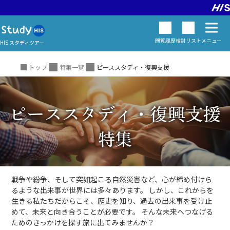
閲覧履歴
検討
リスト
メニュー
HIS スタディツアー
トップ
特集一覧
ピーススタディ・復興支援
戦争や紛争、そして突如起こる自然災害など、心が締め付けら
るような出来事が世界には多々あります。
しかし、これからを
生きる私たちだからこそ、歴史を知り、過去の出来事を受け止
めて、未来と向き合うことが必要です。
そんな未来へつなげる
ためのきっかけを探す旅に出てみませんか？