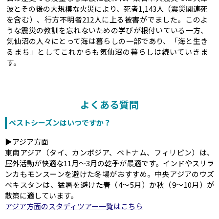
波とその後の大規模な火災により、死者1,143人（震災関連死
を含む）、行方不明者212人に上る被害がでました。このよ
うな震災の教訓を忘れないための学びが根付いている一方、
気仙沼の人々にとって海は暮らしの一部であり、「海と生き
るまち」としてこれからも気仙沼の暮らしは続いていきま
す。
よくある質問
ベストシーズンはいつですか？
▶アジア方面
東南アジア（タイ、カンボジア、ベトナム、フィリピン）は、
屋外活動が快適な11月～3月の乾季が最適です。インドやスリラ
ンカもモンスーンを避けた冬場がおすすめ。中央アジアのウズ
ベキスタンは、猛暑を避けた春（4～5月）か秋（9～10月）が
散策に適しています。
アジア方面のスタディツアー一覧はこちら